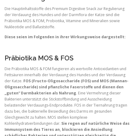
Die Hauptinhaltsstoffe des Premium Digestive Snack zur Regulierung
der Verdauung des Hundes und der Darmflora der Katze sind die
Präbiotika MOS & FOM, Probiotika, Vitamine und Mineralien sowie
Nukleotide und Ballaststoffe.
Diese seien im Folgenden in ihrer Wirkungsweise dargestellt:
Präbiotika MOS & FOS
Die Präbiotika MOS & FOM fungieren als wertvolle Antioxidantien und
Fettsäuren innerhalb der Verdauung des Hundes und der Verdauung
der Katze.
FOS (Fructo-Oligosaccharide (FOS) und MOS (Mannan-
Oligosaccharide) sind pflanzliche Faserstoffe und dienen den
„guten“ Darmbakterien als Nahrung
. Eine Vermehrung dieser
Bakterien unterstützt die Stickstoffbindung und Ausscheidung
belastender Verdauungs-Endprodukte. FOS in der Tiernahrung tragen
dazu bei, die bakterielle Besiedlung des Darms im gesunden
Gleichgewicht zu halten. MOS stellen komplexe
Kohlenhydratverbindungen dar.
Sie regen auf natürliche Weise das
Immunsystem des Tieres an, blockieren die Ansiedlung
schädlicher Bakterien und unterstützen gleichzeitig die