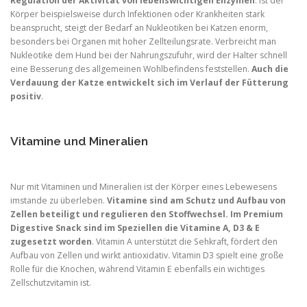
Regulation der Aktivität von lebenswichtigen Enzymen
. Ist der
Körper beispielsweise durch Infektionen oder Krankheiten stark
beansprucht, steigt der Bedarf an Nukleotiken bei Katzen enorm,
besonders bei Organen mit hoher Zellteilungsrate. Verbreicht man
Nukleotike dem Hund bei der Nahrungszufuhr, wird der Halter schnell
eine Besserung des allgemeinen Wohlbefindens feststellen.
Auch die
Verdauung der Katze entwickelt sich im Verlauf der Fütterung
positiv
.
Vitamine und Mineralien
Nur mit Vitaminen und Mineralien ist der Körper eines Lebewesens
imstande zu überleben.
Vitamine sind am Schutz und Aufbau von
Zellen beteiligt und regulieren den Stoffwechsel. Im Premium
Digestive Snack sind im Speziellen die Vitamine A, D3 & E
zugesetzt worden
. Vitamin A unterstützt die Sehkraft, fördert den
Aufbau von Zellen und wirkt antioxidativ. Vitamin D3 spielt eine große
Rolle für die Knochen, während Vitamin E ebenfalls ein wichtiges
Zellschutzvitamin ist.