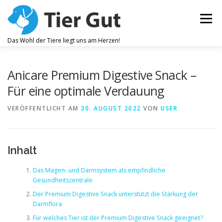
Zum
Inhalt
Menü
springen
Das Wohl der Tiere liegt uns am Herzen!
ZAHNPFLEGE
GELENKBESCHWERDEN
Anicare Premium Digestive Snack –
Für eine optimale Verdauung
JUCKREIZ
ALLEGEMEINES WOHLBEFINDEN
VERÖFFENTLICHT AM
30. AUGUST 2022
VON
USER
OHRENPFLEGE
Inhalt
Das Magen- und Darmsystem als empfindliche
Gesundheitszentrale
Der Premium Digestive Snack unterstützt die Stärkung der
Darmflora
Für welches Tier ist der Premium Digestive Snack geeignet?