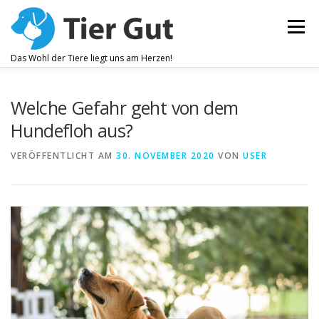
Zum
Inhalt
Menü
springen
Das Wohl der Tiere liegt uns am Herzen!
ZAHNPFLEGE
GELENKBESCHWERDEN
Welche Gefahr geht von dem
Hundefloh aus?
JUCKREIZ
ALLEGEMEINES WOHLBEFINDEN
VERÖFFENTLICHT AM
30. NOVEMBER 2020
VON
USER
OHRENPFLEGE