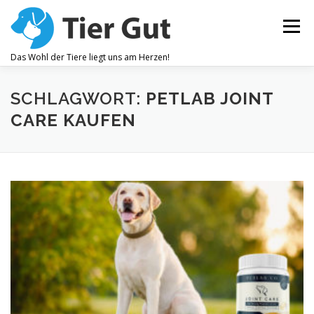
Zum
Inhalt
Menü
springen
Das Wohl der Tiere liegt uns am Herzen!
ZAHNPFLEGE
GELENKBESCHWERDEN
SCHLAGWORT:
PETLAB JOINT
CARE KAUFEN
JUCKREIZ
ALLEGEMEINES WOHLBEFINDEN
OHRENPFLEGE