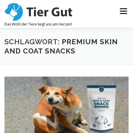
Zum
Inhalt
Menü
springen
Das Wohl der Tiere liegt uns am Herzen!
ZAHNPFLEGE
GELENKBESCHWERDEN
SCHLAGWORT:
PREMIUM SKIN
AND COAT SNACKS
JUCKREIZ
ALLEGEMEINES WOHLBEFINDEN
OHRENPFLEGE