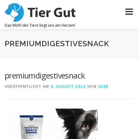
Zum
Inhalt
Menü
springen
Das Wohl der Tiere liegt uns am Herzen!
ZAHNPFLEGE
GELENKBESCHWERDEN
PREMIUMDIGESTIVESNACK
JUCKREIZ
ALLEGEMEINES WOHLBEFINDEN
premiumdigestivesnack
VERÖFFENTLICHT AM
4. AUGUST 2022
VON
USER
OHRENPFLEGE