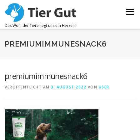
Zum
Inhalt
Menü
springen
Das Wohl der Tiere liegt uns am Herzen!
ZAHNPFLEGE
GELENKBESCHWERDEN
PREMIUMIMMUNESNACK6
JUCKREIZ
ALLEGEMEINES WOHLBEFINDEN
premiumimmunesnack6
VERÖFFENTLICHT AM
3. AUGUST 2022
VON
USER
OHRENPFLEGE