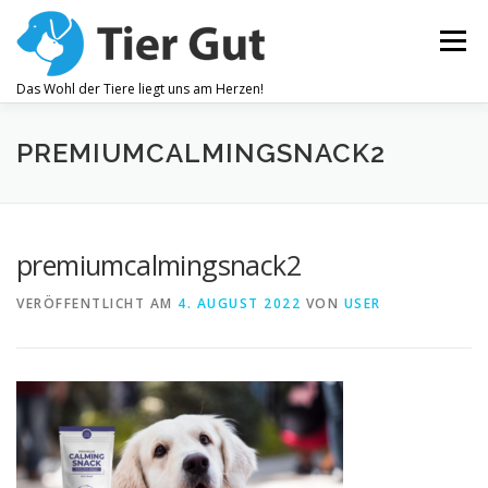
Zum
Inhalt
Menü
springen
Das Wohl der Tiere liegt uns am Herzen!
ZAHNPFLEGE
GELENKBESCHWERDEN
PREMIUMCALMINGSNACK2
JUCKREIZ
ALLEGEMEINES WOHLBEFINDEN
premiumcalmingsnack2
VERÖFFENTLICHT AM
4. AUGUST 2022
VON
USER
OHRENPFLEGE