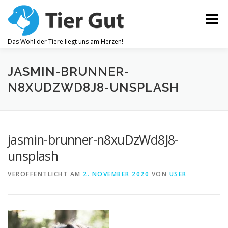
Zum
Inhalt
Menü
springen
Das Wohl der Tiere liegt uns am Herzen!
ZAHNPFLEGE
GELENKBESCHWERDEN
JASMIN-BRUNNER-
N8XUDZWD8J8-UNSPLASH
JUCKREIZ
ALLEGEMEINES WOHLBEFINDEN
jasmin-brunner-n8xuDzWd8J8-
OHRENPFLEGE
unsplash
VERÖFFENTLICHT AM
2. NOVEMBER 2020
VON
USER