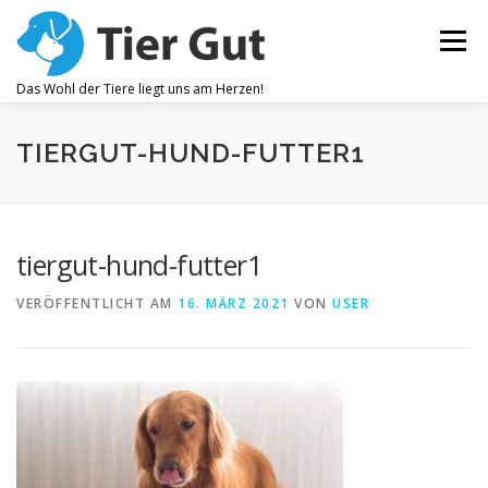
Zum
Inhalt
Menü
springen
Das Wohl der Tiere liegt uns am Herzen!
ZAHNPFLEGE
GELENKBESCHWERDEN
TIERGUT-HUND-FUTTER1
JUCKREIZ
ALLEGEMEINES WOHLBEFINDEN
tiergut-hund-futter1
VERÖFFENTLICHT AM
16. MÄRZ 2021
VON
USER
OHRENPFLEGE