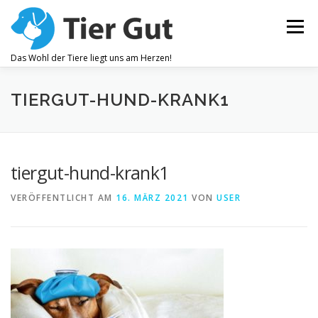
Zum
Inhalt
Menü
springen
Das Wohl der Tiere liegt uns am Herzen!
ZAHNPFLEGE
GELENKBESCHWERDEN
TIERGUT-HUND-KRANK1
JUCKREIZ
ALLEGEMEINES WOHLBEFINDEN
tiergut-hund-krank1
VERÖFFENTLICHT AM
16. MÄRZ 2021
VON
USER
OHRENPFLEGE